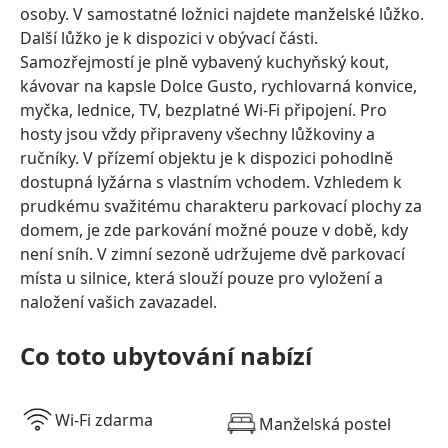
osoby. V samostatné ložnici najdete manželské lůžko.
Další lůžko je k dispozici v obývací části.
Samozřejmostí je plně vybavený kuchyňský kout,
kávovar na kapsle Dolce Gusto, rychlovarná konvice,
myčka, lednice, TV, bezplatné Wi-Fi připojení. Pro
hosty jsou vždy připraveny všechny lůžkoviny a
ručníky. V přízemí objektu je k dispozici pohodlně
dostupná lyžárna s vlastním vchodem. Vzhledem k
prudkému svažitému charakteru parkovací plochy za
domem, je zde parkování možné pouze v době, kdy
není sníh. V zimní sezoně udržujeme dvě parkovací
místa u silnice, která slouží pouze pro vyložení a
naložení vašich zavazadel.
Co toto ubytování nabízí
Wi-Fi zdarma
Manželská postel