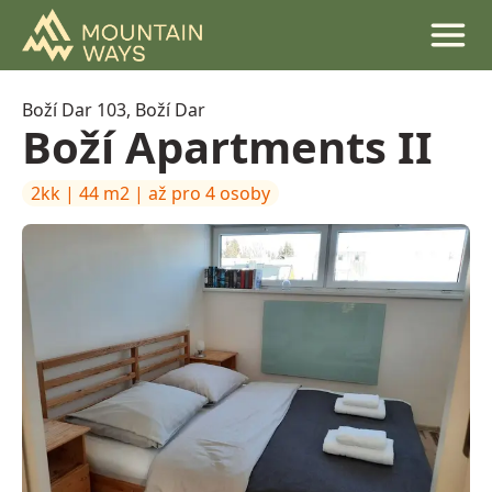
Mountain ways
Otevří
Boží Dar 103, Boží Dar
Boží Apartments II
2kk | 44 m2 | až pro 4 osoby