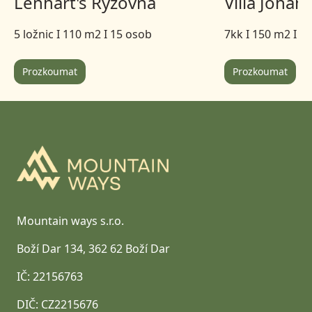
Lenhart's Ryžovna
Villa Johan
5 ložnic I 110 m2 I 15 osob
7kk I 150 m2 I A
Prozkoumat
Prozkoumat
Footer
Mountain ways s.r.o.
Boží Dar 134, 362 62 Boží Dar
IČ: 22156763
DIČ: CZ2215676